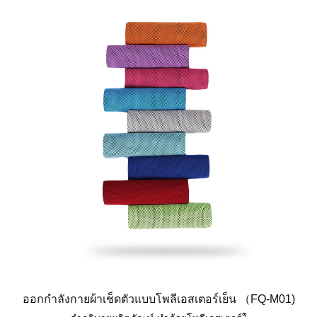
ออกกำลังกายผ้าเช็ดตัวแบบโพลีเอสเตอร์เย็น （FQ-M01)