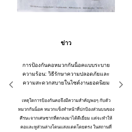
ข่าว
าร
การป้องกันคอหมวกกันน็อคแบบระบาย
คู่
หรับ
ความร้อน: วิธีรักษาความปลอดภัยและ
เย็น
ความสะดวกสบายในไซต์งานยอดนิยม
นทุก
เหตุใดการป้องกันคอจึงมีความสำคัญพอๆ กับตัว
เหต
ัก ใน
หมวกกันน็อค หมวกแข็งทำหน้าที่ปกป้องส่วนบนของ
ไซต์
จากการ
ศีรษะจากเศษซากที่ตกลงมาได้ดีเยี่ยม แต่จะทำให้
แปดห
้อมือ
คอและหูส่วนล่างโดนแสงแดดโดยตรง ในสถานที่
สำคั